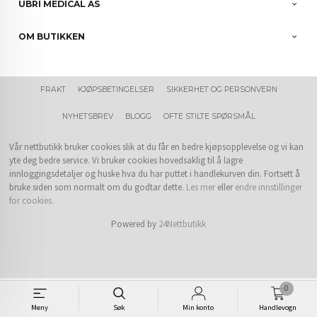
UBRI MEDICAL AS
OM BUTIKKEN
FRAKT
KJØPSBETINGELSER
SIKKERHET OG PERSONVERN
NYHETSBREV
BLOGG
OFTE STILTE SPØRSMÅL
Vår nettbutikk bruker cookies slik at du får en bedre kjøpsopplevelse og vi kan
yte deg bedre service. Vi bruker cookies hovedsaklig til å lagre
innloggingsdetaljer og huske hva du har puttet i handlekurven din. Fortsett å
bruke siden som normalt om du godtar dette.
Les mer
eller
endre innstillinger
for cookies.
Powered by
24Nettbutikk
0
Meny
Søk
Min konto
Handlevogn