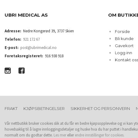
UBRI MEDICAL AS
OM BUTIKK
Adresse:
Nedre Kongerød 39, 3737 Skien
Forside
Bli kunde
Telefon:
921 172 67
Gavekort
E-post:
post@ubrimedical.no
Logg inn
Foretaksregisteret:
916 938 918
Kontakt os
FRAKT
KJØPSBETINGELSER
SIKKERHET OG PERSONVERN
Vår nettbutikk bruker cookies slik at du får en bedre kjøpsopplevelse og vi kan yt
hovedsaklig til å lagre innloggingsdetaljer og huske hva du har puttet i handleku
normalt om du godtar dette.
Les mer
eller
endre innstillinger for cookies.