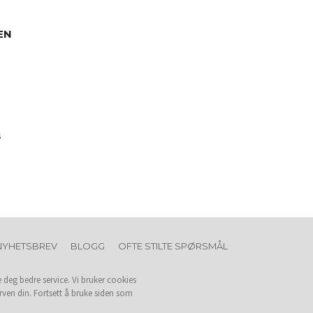
EN
s
NYHETSBREV
BLOGG
OFTE STILTE SPØRSMÅL
e deg bedre service. Vi bruker cookies
rven din. Fortsett å bruke siden som