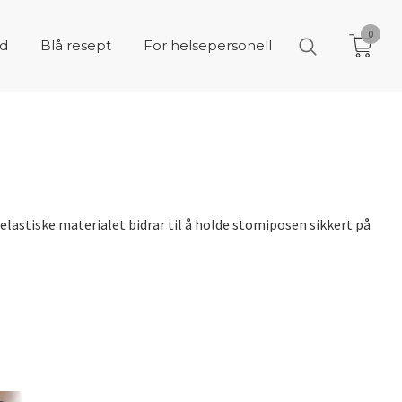
0
åd
Blå resept
For helsepersonell
lastiske materialet bidrar til å holde stomiposen sikkert på