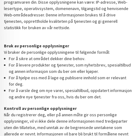
programvaren din. Disse opplysningene kan være: IP-adresse, Web-
lesertype, operativsystem, domenenavn, tilgangstid og henvisende
Web-områdeadresser. Denne informasjonen brukes til å drive
tjenesten, opprettholde kvaliteten på tjenesten og gi generell
statistikk for bruken av vår nettside.
Bruk av personlige opplysninger
Vi bruker de personlige opplysningene til følgende formål:
For å sikre at området dekker dine behov.
For å levere produkter og tjenester, som nyhetsbrev, spesialtilbud
og annen informasjon som du ber om eller kjøper.
For å hjelpe oss med å lage og publisere innhold som er relevant
for deg.
For å varsle deg om nye varer, spesialtilbud, oppdatert informasjon
og andre nye tjenester fra oss, hvis du ber om det.
Kontroll av personlige opplysninger
Når du registrerer deg, eller på annen måte gir oss personlige
opplysninger, vil vi ikke dele denne informasjonen med tredjeparter
uten din tillatelse, med unntak av de begrensede unntakene som
allerede er nevnt. Informasjonen vil bare bli brukt til formålene nevnt