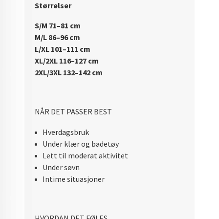
Størrels
er
S/M 71–81 cm
M/L 86–96 cm
L/XL 101–111 cm
XL/2XL 116–127 cm
2XL/3XL 132–142 cm
NÅR DET PASSER BEST
Hverdagsbruk
Under klær og badetøy
Lett til moderat aktivitet
Under søvn
Intime situasjoner
HVORDAN DET FØLES