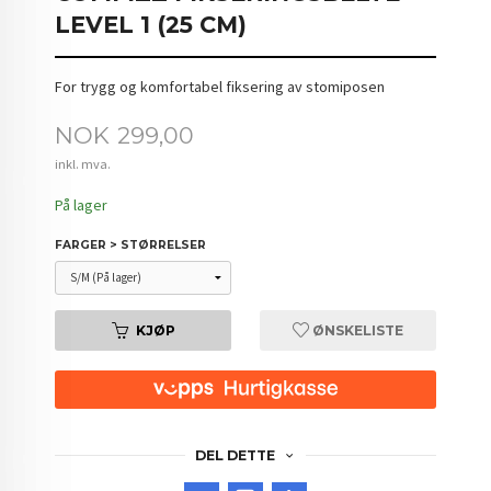
LEVEL 1 (25 CM)
For trygg og komfortabel fiksering av stomiposen
Pris
NOK
299,00
inkl. mva.
På lager
FARGER > STØRRELSER
KJØP
ØNSKELISTE
DEL DETTE