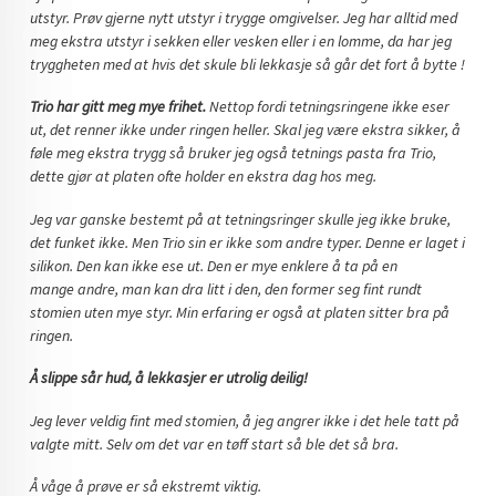
utstyr. Prøv gjerne nytt utstyr i trygge omgivelser. Jeg har alltid med
meg ekstra utstyr i sekken eller vesken eller i en lomme, da har jeg
tryggheten med at hvis det skule bli lekkasje så går det fort å bytte !
Trio har gitt meg mye frihet.
Nettop fordi tetningsringene ikke eser
ut, det renner ikke under ringen heller.
Skal jeg være ekstra sikker, å
føle meg ekstra trygg så bruker jeg også tetnings pasta fra Trio,
dette gjør at platen ofte holder en ekstra dag hos meg.
Jeg var ganske bestemt på at tetningsringer skulle jeg ikke bruke,
det funket ikke. Men Trio sin er ikke som andre typer. Denne er laget i
silikon. Den kan ikke ese ut. Den er mye enklere å ta på en
mange andre, man kan dra litt i den, den former seg fint rundt
stomien uten mye styr. Min erfaring er også at platen sitter bra på
ringen.
Å slippe sår hud, å lekkasjer er utrolig deilig!
Jeg lever veldig fint med stomien, å jeg angrer ikke i det hele tatt på
valgte mitt. Selv om det var en tøff start så ble det så bra.
Å våge å prøve er så ekstremt viktig.