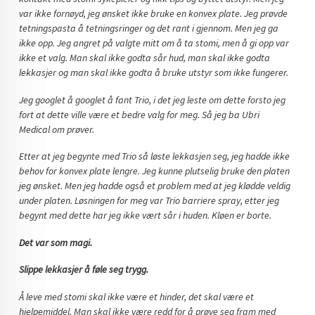
var ikke fornøyd, jeg ønsket ikke bruke en konvex plate. Jeg prøvde
tetningspasta å tetningsringer og det rant i gjennom. Men jeg ga
ikke opp. Jeg angret på valgte mitt om å ta stomi, men å gi opp var
ikke et valg. Man skal ikke godta sår hud, man skal ikke godta
lekkasjer og man skal ikke godta å bruke utstyr som ikke fungerer.
Jeg googlet å googlet å fant Trio, i det jeg leste om dette forsto jeg
fort at dette ville være et bedre valg for meg. Så jeg ba Ubri
Medical om prøver.
Etter at jeg begynte med Trio så løste lekkasjen seg, jeg hadde ikke
behov for konvex plate lengre. Jeg kunne plutselig bruke den platen
jeg ønsket. Men jeg hadde også et problem med at jeg klødde veldig
under platen.
Løsningen for meg var Trio barriere spray, etter jeg
begynt med dette har jeg ikke vært sår i huden. Kløen er borte.
Det var som magi.
Slippe lekkasjer å føle seg trygg.
Å leve med stomi skal ikke være et hinder, det skal være et
hjelpemiddel. Man skal ikke være redd for å prøve seg fram med