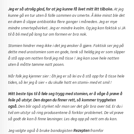
Jeg er så utrolig glad, for at jeg kunne få livet mitt litt tilbake.
At jeg
kunne gå en tur uten å falle sammen av smerte. Å ikke minst ble det
en drøm å slippe antibiotika flere ganger i måneden. Jeg er mye
mindre smertepåvirket. Jeg er mindre kvalm. Og jeg kan faktisk si JA
til å bli med på lang tur om formen er bra nok.
Stomien hindrer meg ikke i det jeg ønsker å gjøre. Faktisk ser jeg på
dette med urostomien som en gode, tenk så heldig jeg er som slipper
å stå opp om natten fordi jeg må tisse ! Jeg kan sove hele natten
uten å måtte tømme natt posen.
Når folk jeg kjenner sier : åh jeg er så lei av å stå opp for å tisse hele
tiden, så ler jeg å sier « du skulle hatt en stomi» med et smil !
Mitt beste tips til å føle seg trygg med stomien, er å våge å prøve å
feile på utstyr. Den dagen du finner rett, så kommer tryggheten
også.
Den blir også styrket når man ser det går bra over tid. Er du i
tvil om utstyr så ring produsentene å forklar problemet. De vil prøve
så godt de kan å finne løsninger. Les deg opp på nett om du kan.
J
eg valgte også å bruke bandagisten
Rezepten
framfor