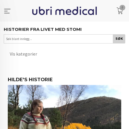
Gå
0
til
innholdet
HISTORIER FRA LIVET MED STOMI
Vis kategorier
HOVEDSIDEN
HILDE'S HISTORIE
ERFARINGER FRA HVERDAGEN